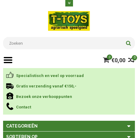
0
0
€0,00
Specialistisch en veel op voorraad
Gratis verzending vanaf €150,-
Bezoek onze verkooppunten
Contact
CATEGORIEËN
SORTEREN OP