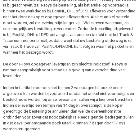
is bijgeschreven, zal T-Toys de bestelling, als het artikel op voorraad is,
binnen twee werkdagen bij PostNL, DHL of DPD afleveren voor verzending
naar het door de koper opgegeven afleveradres. Als het artikel besteld
moet worden, zal de leveringstijd langer zijn. Wel streven we ernaar, zo
snel mogelijk uw bestelling te verzenden! Zodra de bestelling afgeleverd
is bij PostNL, DHL of DPD ontvangt u van ons een bericht met het Track &
Trace nummer per e-mail, zodat u weet dat uw bestelling onderweg is en
via Track & Trace van PostNL/DPD/DHL kunt volgen waar het pakket is en
wanneer het bezorgd wordt.
De door T-Toys opgegeven levertijden zijn slechts indicatief. T-Toys is
nimmer aansprakelijk voor schade als gevolg van overschrijding van
levertijden.
Indien het artikel door ons niet binnen 2 werkdagen bij onze koerier
afgeleverd kan worden bijvoorbeeld omdat het artikel niet voorradig is en
besteld moet worden bij onze leverancier, zullen wij u hier over berichten.
Indien de levertijd een termijn van 14 dagen overschrijdt is de koper
gerechtigd de bestelling te annuleren dan wel de overeenkomst te
ontbinden voor zover dat noodzakelijk is. Reeds geïnde bedragen zullen
in dat geval per omgaande doch uiterlijk binnen 7 dagen door T-Toys
worden teruggestort.