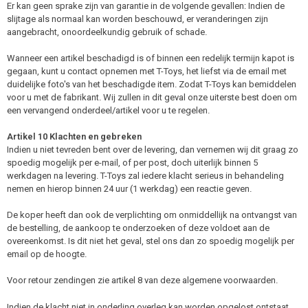
Er kan geen sprake zijn van garantie in de volgende gevallen: Indien de
slijtage als normaal kan worden beschouwd, er veranderingen zijn
aangebracht, onoordeelkundig gebruik of schade.
Wanneer een artikel beschadigd is of binnen een redelijk termijn kapot is
gegaan, kunt u contact opnemen met T-Toys, het liefst via de email met
duidelijke foto's van het beschadigde item. Zodat T-Toys kan bemiddelen
voor u met de fabrikant. Wij zullen in dit geval onze uiterste best doen om
een vervangend onderdeel/artikel voor u te regelen.
Artikel 10 Klachten en gebreken
Indien u niet tevreden bent over de levering, dan vernemen wij dit graag zo
spoedig mogelijk per e-mail, of per post, doch uiterlijk binnen 5
werkdagen na levering. T-Toys zal iedere klacht serieus in behandeling
nemen en hierop binnen 24 uur (1 werkdag) een reactie geven.
De koper heeft dan ook de verplichting om onmiddellijk na ontvangst van
de bestelling, de aankoop te onderzoeken of deze voldoet aan de
overeenkomst. Is dit niet het geval, stel ons dan zo spoedig mogelijk per
email op de hoogte.
Voor retour zendingen zie artikel 8 van deze algemene voorwaarden.
Indien de klacht niet in onderling overleg kan worden opgelost ontstaat