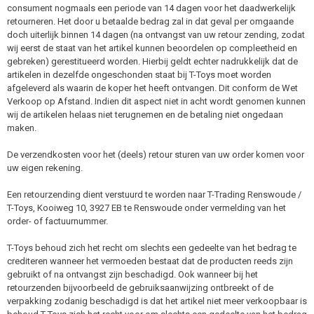
consument nogmaals een periode van 14 dagen voor het daadwerkelijk
retourneren. Het door u betaalde bedrag zal in dat geval per omgaande
doch uiterlijk binnen 14 dagen (na ontvangst van uw retour zending, zodat
wij eerst de staat van het artikel kunnen beoordelen op compleetheid en
gebreken) gerestitueerd worden. Hierbij geldt echter nadrukkelijk dat de
artikelen in dezelfde ongeschonden staat bij T-Toys moet worden
afgeleverd als waarin de koper het heeft ontvangen. Dit conform de Wet
Verkoop op Afstand. Indien dit aspect niet in acht wordt genomen kunnen
wij de artikelen helaas niet terugnemen en de betaling niet ongedaan
maken.
De verzendkosten voor het (deels) retour sturen van uw order komen voor
uw eigen rekening.
Een retourzending dient verstuurd te worden naar T-Trading Renswoude /
T-Toys, Kooiweg 10, 3927 EB te Renswoude onder vermelding van het
order- of factuurnummer.
T-Toys behoud zich het recht om slechts een gedeelte van het bedrag te
crediteren wanneer het vermoeden bestaat dat de producten reeds zijn
gebruikt of na ontvangst zijn beschadigd. Ook wanneer bij het
retourzenden bijvoorbeeld de gebruiksaanwijzing ontbreekt of de
verpakking zodanig beschadigd is dat het artikel niet meer verkoopbaar is