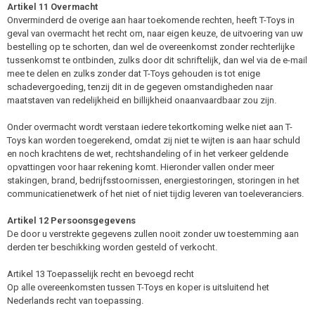
Artikel 11 Overmacht
Onverminderd de overige aan haar toekomende rechten, heeft T-Toys in
geval van overmacht het recht om, naar eigen keuze, de uitvoering van uw
bestelling op te schorten, dan wel de overeenkomst zonder rechterlijke
tussenkomst te ontbinden, zulks door dit schriftelijk, dan wel via de e-mail
mee te delen en zulks zonder dat T-Toys gehouden is tot enige
schadevergoeding, tenzij dit in de gegeven omstandigheden naar
maatstaven van redelijkheid en billijkheid onaanvaardbaar zou zijn.
Onder overmacht wordt verstaan iedere tekortkoming welke niet aan T-
Toys kan worden toegerekend, omdat zij niet te wijten is aan haar schuld
en noch krachtens de wet, rechtshandeling of in het verkeer geldende
opvattingen voor haar rekening komt. Hieronder vallen onder meer
stakingen, brand, bedrijfsstoornissen, energiestoringen, storingen in het
communicatienetwerk of het niet of niet tijdig leveren van toeleveranciers.
Artikel 12 Persoonsgegevens
De door u verstrekte gegevens zullen nooit zonder uw toestemming aan
derden ter beschikking worden gesteld of verkocht.
Artikel 13 Toepasselijk recht en bevoegd recht
Op alle overeenkomsten tussen T-Toys en koper is uitsluitend het
Nederlands recht van toepassing.