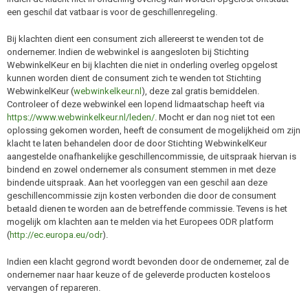
een geschil dat vatbaar is voor de geschillenregeling.
Bij klachten dient een consument zich allereerst te wenden tot de
ondernemer. Indien de webwinkel is aangesloten bij Stichting
WebwinkelKeur en bij klachten die niet in onderling overleg opgelost
kunnen worden dient de consument zich te wenden tot Stichting
WebwinkelKeur (
webwinkelkeur.nl
), deze zal gratis bemiddelen.
Controleer of deze webwinkel een lopend lidmaatschap heeft via
https://www.webwinkelkeur.nl/leden/
. Mocht er dan nog niet tot een
oplossing gekomen worden, heeft de consument de mogelijkheid om zijn
klacht te laten behandelen door de door Stichting WebwinkelKeur
aangestelde onafhankelijke geschillencommissie, de uitspraak hiervan is
bindend en zowel ondernemer als consument stemmen in met deze
bindende uitspraak. Aan het voorleggen van een geschil aan deze
geschillencommissie zijn kosten verbonden die door de consument
betaald dienen te worden aan de betreffende commissie. Tevens is het
mogelijk om klachten aan te melden via het Europees ODR platform
(
http://ec.europa.eu/odr
).
Indien een klacht gegrond wordt bevonden door de ondernemer, zal de
ondernemer naar haar keuze of de geleverde producten kosteloos
vervangen of repareren.