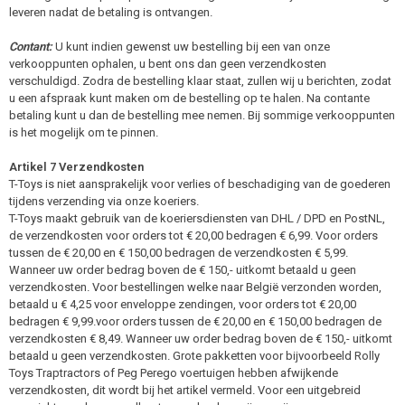
leveren nadat de betaling is ontvangen.
Contant:
U kunt indien gewenst uw bestelling bij een van onze
verkooppunten ophalen, u bent ons dan geen verzendkosten
verschuldigd. Zodra de bestelling klaar staat, zullen wij u berichten, zodat
u een afspraak kunt maken om de bestelling op te halen. Na contante
betaling kunt u dan de bestelling mee nemen. Bij sommige verkooppunten
is het mogelijk om te pinnen.
Artikel 7 Verzendkosten
T-Toys is niet aansprakelijk voor verlies of beschadiging van de goederen
tijdens verzending via onze koeriers.
T-Toys maakt gebruik van de koeriersdiensten van DHL / DPD en PostNL,
de verzendkosten voor orders tot € 20,00 bedragen € 6,99. Voor orders
tussen de € 20,00 en € 150,00 bedragen de verzendkosten € 5,99.
Wanneer uw order bedrag boven de € 150,- uitkomt betaald u geen
verzendkosten. Voor bestellingen welke naar België verzonden worden,
betaald u € 4,25 voor enveloppe zendingen, voor orders tot € 20,00
bedragen € 9,99.voor orders tussen de € 20,00 en € 150,00 bedragen de
verzendkosten € 8,49. Wanneer uw order bedrag boven de € 150,- uitkomt
betaald u geen verzendkosten. Grote pakketten voor bijvoorbeeld Rolly
Toys Traptractors of Peg Perego voertuigen hebben afwijkende
verzendkosten, dit wordt bij het artikel vermeld. Voor een uitgebreid