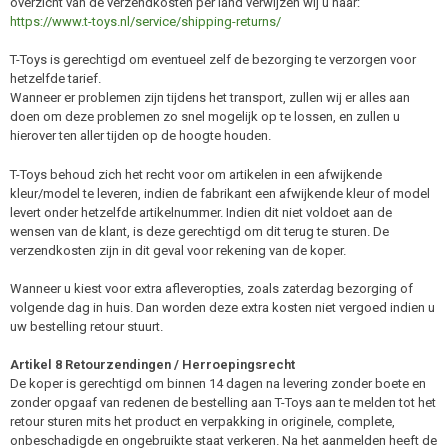
overzicht van de verzendkosten per land verwijzen wij u naar:
https://www.t-toys.nl/service/shipping-returns/
T-Toys is gerechtigd om eventueel zelf de bezorging te verzorgen voor
hetzelfde tarief.
Wanneer er problemen zijn tijdens het transport, zullen wij er alles aan
doen om deze problemen zo snel mogelijk op te lossen, en zullen u
hierover ten aller tijden op de hoogte houden.
T-Toys behoud zich het recht voor om artikelen in een afwijkende
kleur/model te leveren, indien de fabrikant een afwijkende kleur of model
levert onder hetzelfde artikelnummer. Indien dit niet voldoet aan de
wensen van de klant, is deze gerechtigd om dit terug te sturen. De
verzendkosten zijn in dit geval voor rekening van de koper.
Wanneer u kiest voor extra afleveropties, zoals zaterdag bezorging of
volgende dag in huis. Dan worden deze extra kosten niet vergoed indien u
uw bestelling retour stuurt.
Artikel 8 Retourzendingen / Herroepingsrecht
De koper is gerechtigd om binnen 14 dagen na levering zonder boete en
zonder opgaaf van redenen de bestelling aan T-Toys aan te melden tot het
retour sturen mits het product en verpakking in originele, complete,
onbeschadigde en ongebruikte staat verkeren. Na het aanmelden heeft de