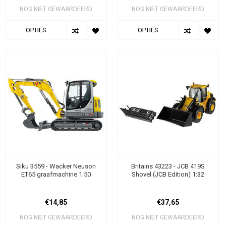
NOG NIET GEWAARDEERD
NOG NIET GEWAARDEERD
OPTIES
OPTIES
Siku 3559 - Wacker Neuson
Britains 43223 - JCB 419S
ET65 graafmachine 1:50
Shovel (JCB Edition) 1:32
€14,85
€37,65
NOG NIET GEWAARDEERD
NOG NIET GEWAARDEERD