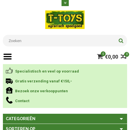
0
0
€0,00
Specialistisch en veel op voorraad
Gratis verzending vanaf €150,-
Bezoek onze verkooppunten
Contact
CATEGORIEËN
SORTEREN OP