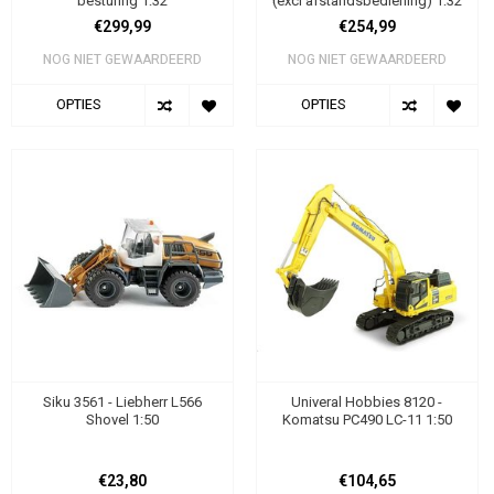
besturing 1:32
(excl afstandsbediening) 1:32
€299,99
€254,99
NOG NIET GEWAARDEERD
NOG NIET GEWAARDEERD
OPTIES
OPTIES
Siku 3561 - Liebherr L566
Univeral Hobbies 8120 -
Shovel 1:50
Komatsu PC490 LC-11 1:50
€23,80
€104,65