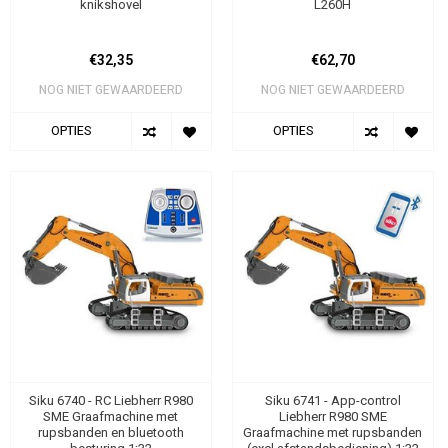
knikshovel
L260H
€32,35
€62,70
NOG NIET GEWAARDEERD
NOG NIET GEWAARDEERD
OPTIES
OPTIES
Siku 6740 - RC Liebherr R980
Siku 6741 - App-control
SME Graafmachine met
Liebherr R980 SME
rupsbanden en bluetooth
Graafmachine met rupsbanden