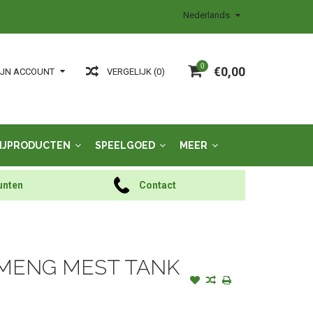
Nederlands
0
€0,00
VERGELIJK (0)
IJN ACCOUNT
IJPRODUCTEN
SPEELGOED
MEER
unten
Contact
C MENG MEST TANK