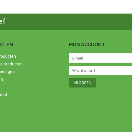
ef
CTEN
MIJN ACCOUNT
producten
e producten
edingen
en
feed