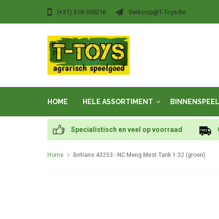
(+31) 318-550216
Verkoop@t-Toys.be
HOME
HELE ASSORTIMENT
BINNENSPEE
Specialistisch en veel op voorraad
Home
Britians 43253 - NC Meng Mest Tank 1:32 (groen)