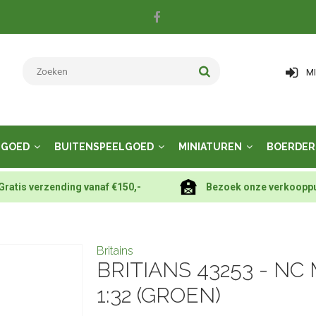
M
LGOED
BUITENSPEELGOED
MINIATUREN
BOERDER
Gratis verzending vanaf €150,-
Bezoek onze verkoopp
Britains
BRITIANS 43253 - N
1:32 (GROEN)