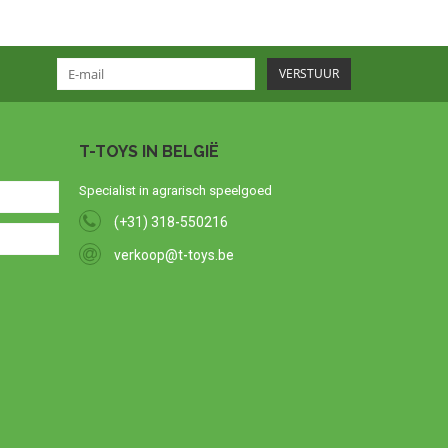
VERSTUUR
T-TOYS IN BELGIË
Specialist in agrarisch speelgoed
(+31) 318-550216
verkoop@t-toys.be