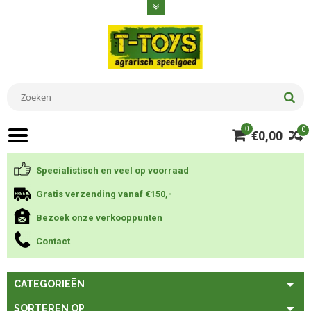
0
0
€0,00
Specialistisch en veel op voorraad
Gratis verzending vanaf €150,-
Bezoek onze verkooppunten
Contact
CATEGORIEËN
SORTEREN OP