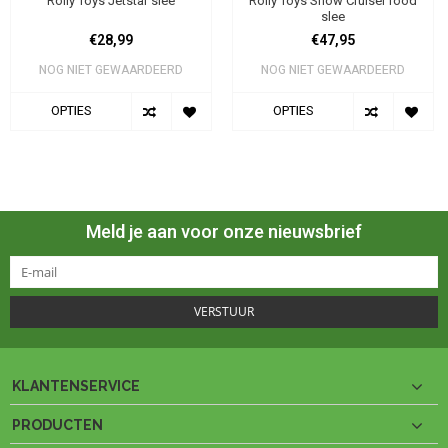
Rolly Toys Jetstar slee
Rolly Toys Snow Cruiser rood
slee
€28,99
€47,95
NOG NIET GEWAARDEERD
NOG NIET GEWAARDEERD
OPTIES
OPTIES
Meld je aan voor onze nieuwsbrief
VERSTUUR
KLANTENSERVICE
PRODUCTEN