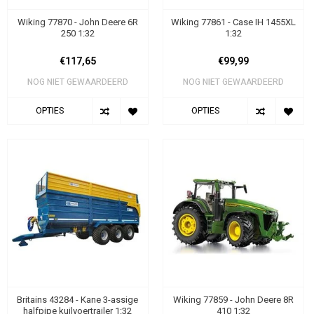
Wiking 77870 - John Deere 6R
Wiking 77861 - Case IH 1455XL
250 1:32
1:32
€117,65
€99,99
NOG NIET GEWAARDEERD
NOG NIET GEWAARDEERD
OPTIES
OPTIES
Britains 43284 - Kane 3-assige
Wiking 77859 - John Deere 8R
halfpipe kuilvoertrailer 1:32
410 1:32