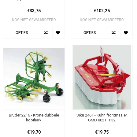
€33,75
€102,25
NOG NIET GEWAARDEERD
NOG NIET GEWAARDEERD
OPTIES
OPTIES
Bruder 2216 - Krone dubbele
Siku 2461 - Kuhn frontmaaier
hooihark
GMD 802 F 1:32
€19,70
€19,75