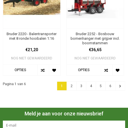
Bruder 2220 - Balentransporter
Bruder 2252 - Bosbouw
met 8 ronde hooibalen 1:16
bomenhanger met grijper incl.
boomstammen
€21,20
€36,65
NOG NIET GEWAARDEERD
NOG NIET GEWAARDEERD
OPTIES
OPTIES
Pagina 1 van 6
1
2
3
4
5
6
Meld je aan voor onze nieuwsbrief