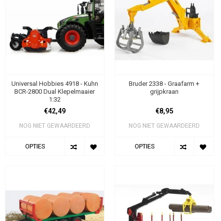
Universal Hobbies 4918 - Kuhn
Bruder 2338 - Graafarm +
BCR-2800 Dual Klepelmaaier
grijpkraan
1:32
€42,49
€8,95
NOG NIET GEWAARDEERD
NOG NIET GEWAARDEERD
OPTIES
OPTIES