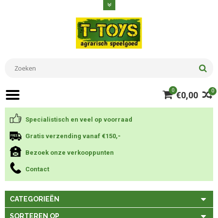
0
0
€0,00
Specialistisch en veel op voorraad
Gratis verzending vanaf €150,-
Bezoek onze verkooppunten
Contact
CATEGORIEËN
SORTEREN OP