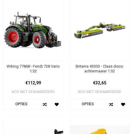
Wiking 77868 - Fendt 728 Vario
Britains 43303 - Claas disco
1:32
achtermaaier 1:32
€112,99
€32,65
NOG NIET GEWAARDEERD
NOG NIET GEWAARDEERD
OPTIES
OPTIES