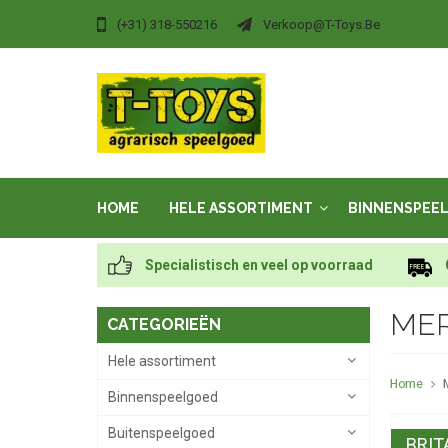
(+31) 318-550216
Verkoop@t-Toys.be
HOME
HELE ASSORTIMENT
BINNENSPEE
Specialistisch en veel op voorraad
ME
CATEGORIEËN
Hele assortiment
Home
Binnenspeelgoed
Buitenspeelgoed
BRIT