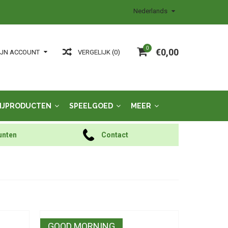
Nederlands
0
€0,00
VERGELIJK (0)
IJN ACCOUNT
IJPRODUCTEN
SPEELGOED
MEER
unten
Contact
GOOD MORNING