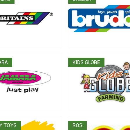
ARA
KIDS GLOBE
Y TOYS
ROS