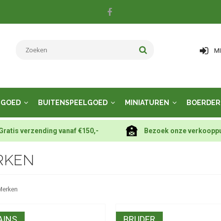
M
LGOED
BUITENSPEELGOED
MINIATUREN
BOERDER
Gratis verzending vanaf €150,-
Bezoek onze verkoopp
RKEN
Merken
AINS
BRUDER