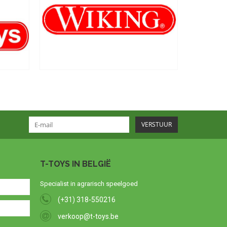
VERSTUUR
T-TOYS IN BELGIË
Specialist in agrarisch speelgoed
(+31) 318-550216
verkoop@t-toys.be