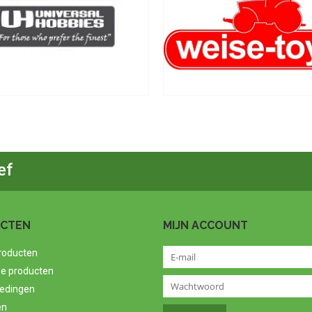
ef
CTEN
MIJN ACCOUNT
producten
e producten
edingen
en