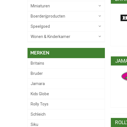
Miniaturen
Boerderijproducten
Speelgoed
Wonen & Kinderkamer
MERKEN
JAM
Britains
Bruder
Jamara
Kids Globe
Rolly Toys
Schleich
ROLL
Siku