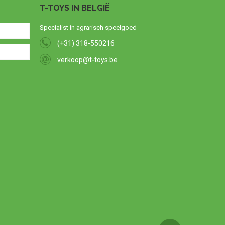
T-TOYS IN BELGIË
Specialist in agrarisch speelgoed
(+31) 318-550216
verkoop@t-toys.be