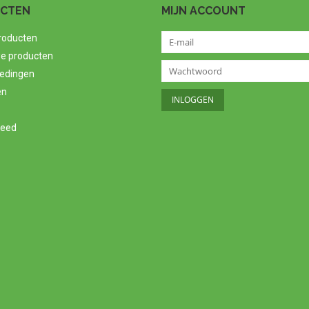
CTEN
MIJN ACCOUNT
producten
e producten
edingen
en
feed