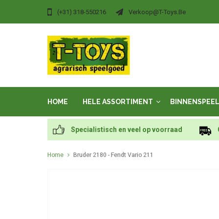
(+31) 318-550216
Verkoop@t-Toys.be
HOME
HELE ASSORTIMENT
BINNENSPEE
Specialistisch en veel op voorraad
Home
Bruder 2180 - Fendt Vario 211