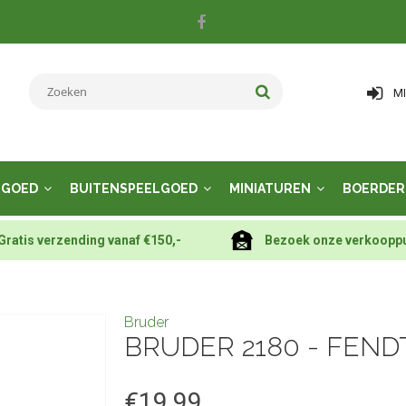
M
LGOED
BUITENSPEELGOED
MINIATUREN
BOERDER
Gratis verzending vanaf €150,-
Bezoek onze verkoopp
Bruder
BRUDER 2180 - FENDT
€19,99