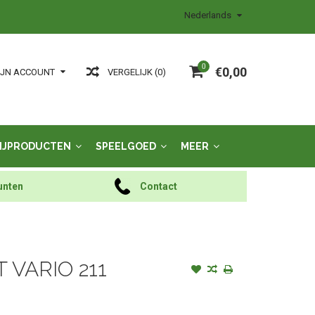
Nederlands
0
€0,00
VERGELIJK (0)
IJN ACCOUNT
IJPRODUCTEN
SPEELGOED
MEER
unten
Contact
 VARIO 211