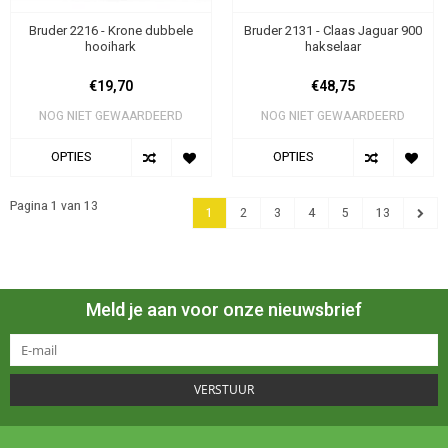
Bruder 2216 - Krone dubbele
Bruder 2131 - Claas Jaguar 900
hooihark
hakselaar
€19,70
€48,75
NOG NIET GEWAARDEERD
NOG NIET GEWAARDEERD
OPTIES
OPTIES
Pagina 1 van 13
1
2
3
4
5
13
Meld je aan voor onze nieuwsbrief
VERSTUUR