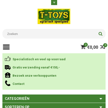
0
0
€0,00
Specialistisch en veel op voorraad
Gratis verzending vanaf €150,-
Bezoek onze verkooppunten
Contact
CATEGORIEËN
SORTEREN OP