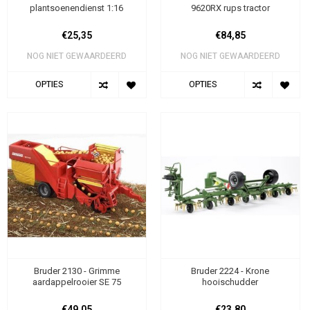
plantsoenendienst 1:16
9620RX rups tractor
€25,35
€84,85
NOG NIET GEWAARDEERD
NOG NIET GEWAARDEERD
OPTIES
OPTIES
Bruder 2130 - Grimme
Bruder 2224 - Krone
aardappelrooier SE 75
hooischudder
€49,05
€23,80