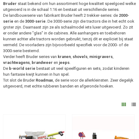
Bruder
staat bekend om hun assortiment hoge kwaliteit speelgoed welke
uitgevoerd is in de schaal 1:16 en bestaat uit verschillende series.
De landbouwserie van fabrikant Bruder heeft 2 trekker-series: de
2000-
serie
en de
3000-serie
. De 3000-serie zijn die tractors die in het echt ook
groter zijn. Daarnaast zijn ze als schaalmodel iets luxer uitgevoerd. Zo zit
er onder andere "glas" in de cabines. Alle aanhangers en toebehoren
kunnen achter alle tractors worden gebruikt, tenzij dit er expliciet bij staat
vermeld. De voorladers zijn bijvoorbeeld specifiek voor de 2000- of de
3000-serie bestemd.
Verder heeft Bruder series van
kranen
,
shovels
,
minigravers
,
vrachtwagens
,
brandweer
en
jeeps
.
De
b-world serie
bestaat uit veel speelfiguren en sets, zodat kinderen
hun fantasie kwijt kunnen in hun spel.
Tot slot de Bruder
Roadmax
, de serie voor de allerkleinsten. Zeer degelijk
uitgevoerd, met echte rubberen banden en afgeronde hoeken.