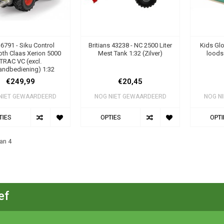
 6791 - Siku Control
Britians 43238 - NC 2500 Liter
Kids Glo
oth Claas Xerion 5000
Mest Tank 1:32 (Zilver)
loods
TRAC VC (excl.
andbediening) 1:32
€249,99
€20,45
NIET GEWAARDEERD
NOG NIET GEWAARDEERD
NOG N
TIES
OPTIES
OPTI
an 4
ef