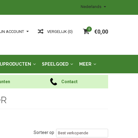
Nederlands
0
€0,00
VERGELIJK (0)
IJN ACCOUNT
IJPRODUCTEN
SPEELGOED
MEER
unten
Contact
OR
Sorteer op