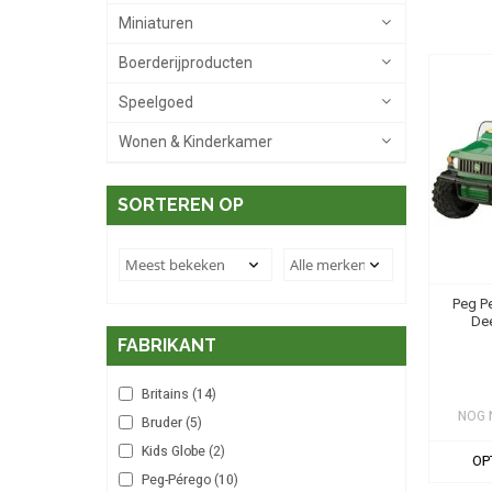
Miniaturen
Boerderijproducten
Speelgoed
Wonen & Kinderkamer
SORTEREN OP
Peg P
Dee
FABRIKANT
Britains
(14)
NOG 
Bruder
(5)
Kids Globe
(2)
OP
Peg-Pérego
(10)