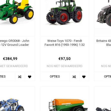
erego OR0068 - John
Weise Toys 1070 - Fendt
Britains 4
 12V Ground Loader
Favorit 816 (1993-1996) 1:32
Bla
€384,99
€97,50
NIET GEWAARDEERD
NOG NIET GEWAARDEERD
NOG N
TIES
OPTIES
OPTI