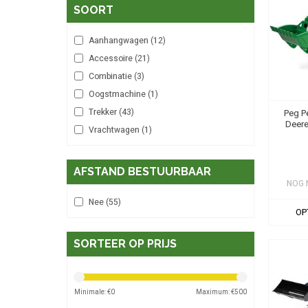
SOORT
Aanhangwagen
(12)
Accessoire
(21)
Combinatie
(3)
Oogstmachine
(1)
Trekker
(43)
Peg P
Deere
Vrachtwagen
(1)
AFSTAND BESTUURBAAR
NOG 
Nee
(55)
OP
SORTEER OP PRIJS
Minimale: €
0
Maximum: €
500