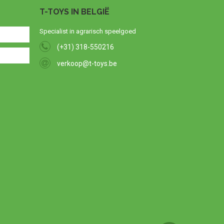
T-TOYS IN BELGIË
Specialist in agrarisch speelgoed
(+31) 318-550216
verkoop@t-toys.be