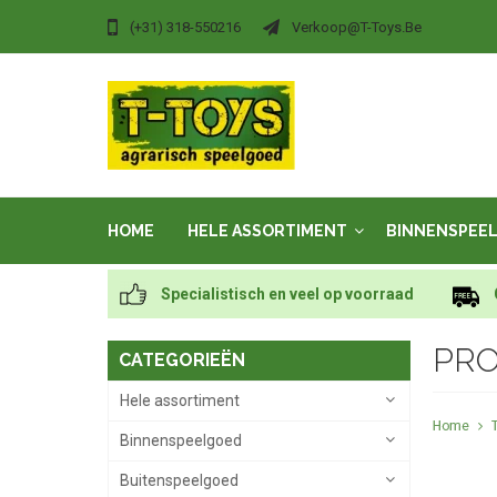
(+31) 318-550216
Verkoop@t-Toys.be
HOME
HELE ASSORTIMENT
BINNENSPEE
Specialistisch en veel op voorraad
PRO
CATEGORIEËN
Hele assortiment
Home
Binnenspeelgoed
Buitenspeelgoed