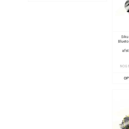
Siku
Bluet
afs
NOG 
OP