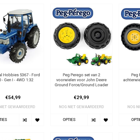
al Hobbies 5367 - Ford
Peg Perego set van 2
Peg 
 - Gen I - 4WD 1:32
voorwielen voor John Deere
achterwi
Ground Force/Ground Loader
€54,99
€29,99
NIET GEWAARDEERD
NOG NIET GEWAARDEERD
NOG N
TIES
OPTIES
OPTI