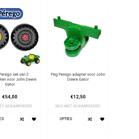
Perego set van 2
Peg Perego adapter voor John
elen voor John Deere
Deere Gator
Gator
€54,00
€12,50
IET GEWAARDEERD
NOG NIET GEWAARDEERD
ES
OPTIES