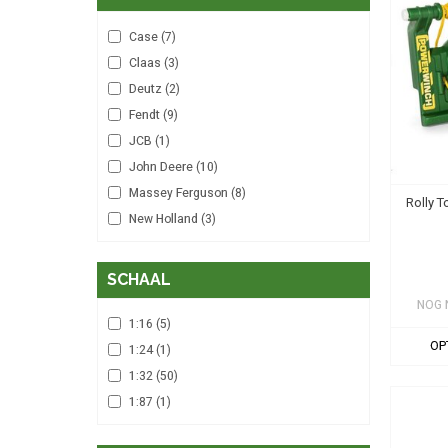
Case
(7)
Claas
(3)
Deutz
(2)
Fendt
(9)
JCB
(1)
John Deere
(10)
Massey Ferguson
(8)
Rolly T
New Holland
(3)
SCHAAL
NOG 
1:16
(5)
OP
1:24
(1)
1:32
(50)
1:87
(1)