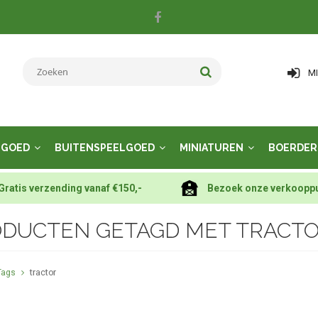
M
LGOED
BUITENSPEELGOED
MINIATUREN
BOERDER
Gratis verzending vanaf €150,-
Bezoek onze verkoopp
DUCTEN GETAGD MET TRACT
Tags
tractor