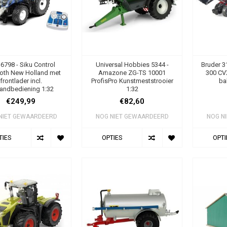
 6798 - Siku Control
Universal Hobbies 5344 -
Bruder 3
ooth New Holland met
Amazone ZG-TS 10001
300 CV
frontlader incl.
ProfisPro Kunstmeststrooier
ba
tandbediening 1:32
1:32
€249,99
€82,60
NIET GEWAARDEERD
NOG NIET GEWAARDEERD
NOG N
TIES
OPTIES
OPTI