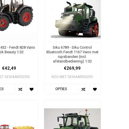
3432 - Fendt 828 Vario
Siku 6789 - Siku Control
ck Beauty 1:32
Bluetooth Fendt 1167 Vario met
rupsbanden (incl.
afstandbediening) 1:32
€42,49
€269,99
IET GEWAARDEERD
NOG NIET GEWAARDEERD
ES
OPTIES