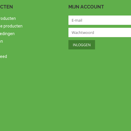
CTEN
MIJN ACCOUNT
producten
e producten
edingen
en
feed