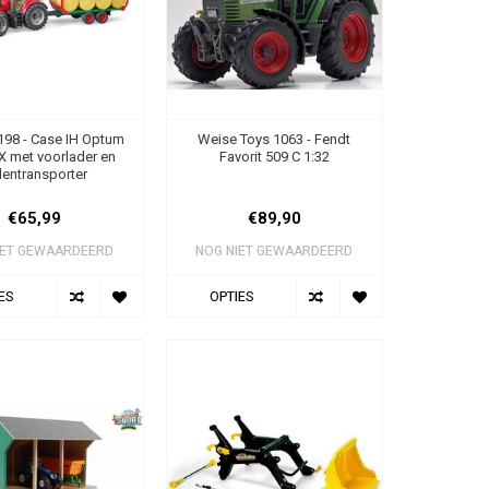
198 - Case IH Optum
Weise Toys 1063 - Fendt
X met voorlader en
Favorit 509 C 1:32
lentransporter
€65,99
€89,90
IET GEWAARDEERD
NOG NIET GEWAARDEERD
ES
OPTIES