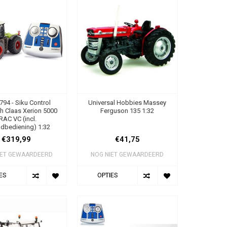
794 - Siku Control
Universal Hobbies Massey
h Claas Xerion 5000
Ferguson 135 1:32
RAC VC (incl.
ndbediening) 1:32
€319,99
€41,75
IET GEWAARDEERD
NOG NIET GEWAARDEERD
ES
OPTIES