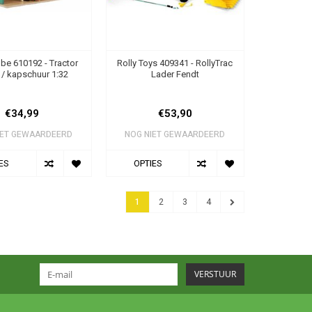
be 610192 - Tractor
Rolly Toys 409341 - RollyTrac
 / kapschuur 1:32
Lader Fendt
€34,99
€53,90
IET GEWAARDEERD
NOG NIET GEWAARDEERD
ES
OPTIES
1
2
3
4
VERSTUUR