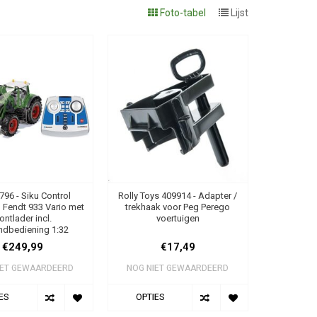
Foto-tabel
Lijst
796 - Siku Control
Rolly Toys 409914 - Adapter /
 Fendt 933 Vario met
trekhaak voor Peg Perego
rontlader incl.
voertuigen
ndbediening 1:32
€249,99
€17,49
IET GEWAARDEERD
NOG NIET GEWAARDEERD
ES
OPTIES