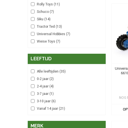
Rolly Toys
(11)
Schuco
(7)
Siku
(14)
Tractor Ted
(13)
Universal Hobbies
(7)
Weise Toys
(7)
LEEFTIJD
Univers
Alle leeftijden
(35)
6610
0-2 jaar
(2)
2-4 jaar
(4)
3-7 jaar
(1)
NOG 
3-10 jaar
(6)
Vanaf 14 jaar
(21)
OP
MERK