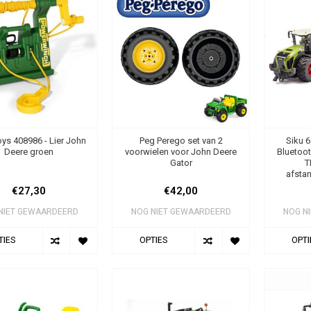
oys 408986 - Lier John
Peg Perego set van 2
Siku 6
Deere groen
voorwielen voor John Deere
Bluetoot
Gator
T
afsta
€27,30
€42,00
NIET GEWAARDEERD
NOG NIET GEWAARDEERD
NOG N
TIES
OPTIES
OPTI