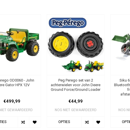
erego OD0060 - John
Peg Perego set van 2
Siku 6
re Gator HPX 12V
achterwielen voor John Deere
Bluetooth
Ground Force/Ground Loader
f
afsta
€499,99
€44,99
NIET GEWAARDEERD
NOG NIET GEWAARDEERD
NOG N
TIES
OPTIES
OPTI