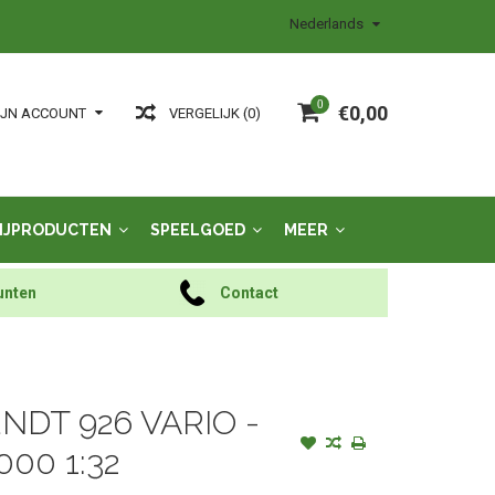
Nederlands
0
€0,00
VERGELIJK (0)
IJN ACCOUNT
IJPRODUCTEN
SPEELGOED
MEER
unten
Contact
ENDT 926 VARIO -
00 1:32