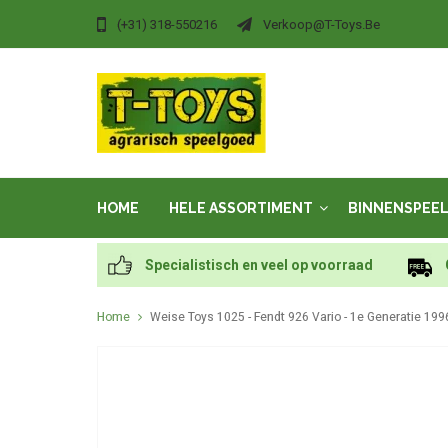
(+31) 318-550216
Verkoop@t-Toys.be
HOME
HELE ASSORTIMENT
BINNENSPEE
Specialistisch en veel op voorraad
Home
Weise Toys 1025 - Fendt 926 Vario - 1e Generatie 199