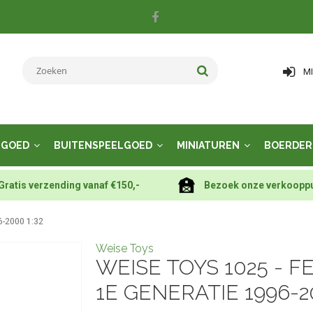
M
LGOED
BUITENSPEELGOED
MINIATUREN
BOERDER
Gratis verzending vanaf €150,-
Bezoek onze verkoopp
6-2000 1:32
Weise Toys
WEISE TOYS 1025 - F
1E GENERATIE 1996-20