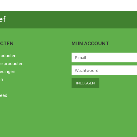
ef
CTEN
MIJN ACCOUNT
producten
e producten
edingen
en
feed