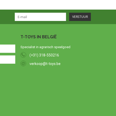
VERSTUUR
T-TOYS IN BELGIË
Specialist in agrarisch speelgoed
(+31) 318-550216
verkoop@t-toys.be