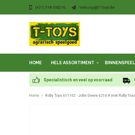
(+31) 318-550216
Verkoop@t-Toys.be
HOME
HELE ASSORTIMENT
BINNENSPEE
Specialistisch en veel op voorraad
Home
Rolly Toys 611102 - John Deere 6210 R met Rolly Tra