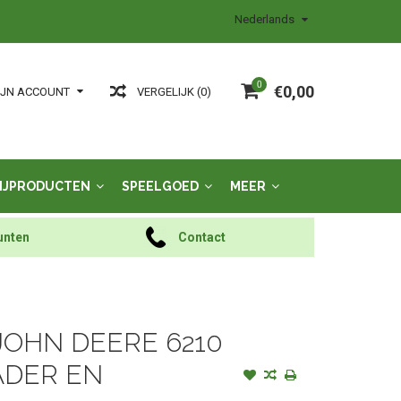
Nederlands
0
€0,00
VERGELIJK (0)
IJN ACCOUNT
IJPRODUCTEN
SPEELGOED
MEER
unten
Contact
 JOHN DEERE 6210
ADER EN