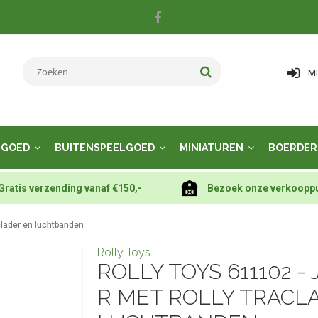
M
LGOED
BUITENSPEELGOED
MINIATUREN
BOERDER
Gratis verzending vanaf €150,-
Bezoek onze verkoopp
clader en luchtbanden
Rolly Toys
ROLLY TOYS 611102 -
R MET ROLLY TRACL