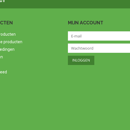
CTEN
MIJN ACCOUNT
producten
e producten
edingen
en
feed