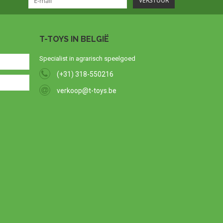
VERSTUUR
T-TOYS IN BELGIË
Specialist in agrarisch speelgoed
(+31) 318-550216
verkoop@t-toys.be