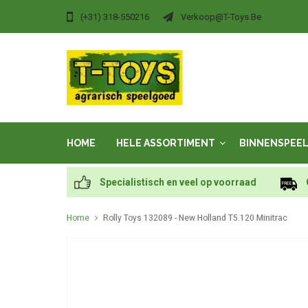
(+31) 318-550216
Verkoop@t-Toys.be
HOME
HELE ASSORTIMENT
BINNENSPEE
Specialistisch en veel op voorraad
Home
Rolly Toys 132089 - New Holland T5.120 Minitrac