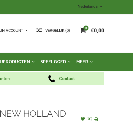
Nederlands
0
€0,00
VERGELIJK (0)
IJN ACCOUNT
IJPRODUCTEN
SPEELGOED
MEER
unten
Contact
- NEW HOLLAND