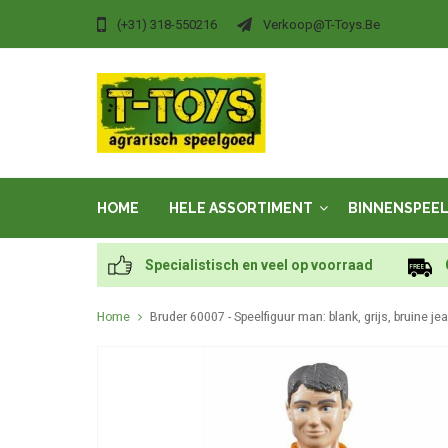
(+31) 318-550216
Verkoop@t-Toys.be
HOME
HELE ASSORTIMENT
BINNENSPEE
Specialistisch en veel op voorraad
Home
Bruder 60007 - Speelfiguur man: blank, grijs, bruine je