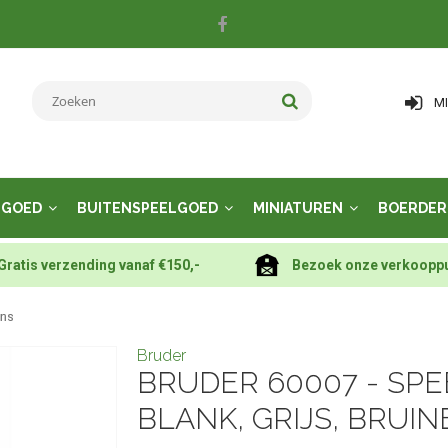
M
LGOED
BUITENSPEELGOED
MINIATUREN
BOERDER
Gratis verzending vanaf €150,-
Bezoek onze verkoopp
ans
Bruder
BRUDER 60007 - SP
BLANK, GRIJS, BRUIN