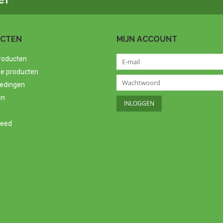
CTEN
MIJN ACCOUNT
producten
e producten
edingen
en
feed