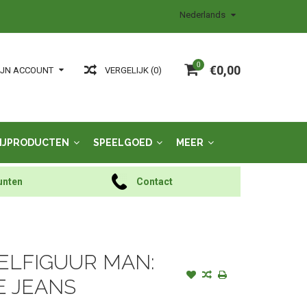
Nederlands
0
€0,00
VERGELIJK (0)
IJN ACCOUNT
IJPRODUCTEN
SPEELGOED
MEER
unten
Contact
EELFIGUUR MAN:
E JEANS