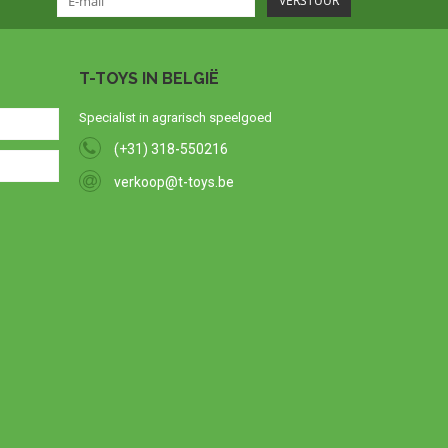
VERSTUUR
T-TOYS IN BELGIË
Specialist in agrarisch speelgoed
(+31) 318-550216
verkoop@t-toys.be