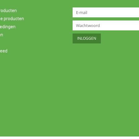
producten
e producten
edingen
en
feed