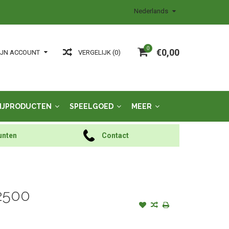
Nederlands
0
€0,00
VERGELIJK (0)
IJN ACCOUNT
IJPRODUCTEN
SPEELGOED
MEER
unten
Contact
2500