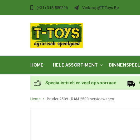
(+31) 318-550216
Verkoop@t-Toys.be
HOME
HELE ASSORTIMENT
BINNENSPEE
Specialistisch en veel op voorraad
Home
Bruder 2509 - RAM 2500 servicewagen