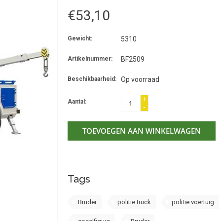
€53,10
Gewicht:
5310
Artikelnummer:
BF2509
Beschikbaarheid:
Op voorraad
+
Aantal:
-
TOEVOEGEN AAN WINKELWAGEN
Tags
Bruder
politie truck
politie voertuig