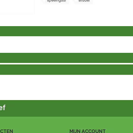
speelfiguur
Bruder
ef
CTEN
MIJN ACCOUNT