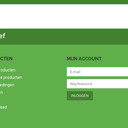
ef
CTEN
MIJN ACCOUNT
producten
e producten
edingen
en
feed