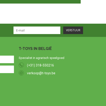
VERSTUUR
T-TOYS IN BELGIË
Specialist in agrarisch speelgoed
(+31) 318-550216
verkoop@t-toys.be