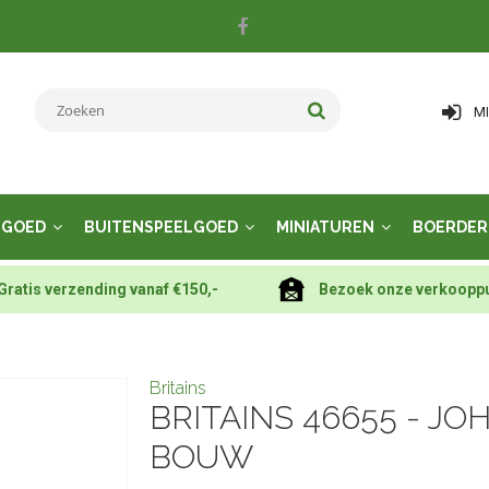
M
LGOED
BUITENSPEELGOED
MINIATUREN
BOERDER
Gratis verzending vanaf €150,-
Bezoek onze verkoopp
Britains
BRITAINS 46655 - J
BOUW