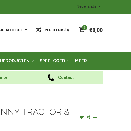
Nederlands
0
€0,00
VERGELIJK (0)
IJN ACCOUNT
IJPRODUCTEN
SPEELGOED
MEER
unten
Contact
OHNNY TRACTOR &