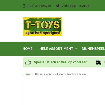
(+31) 318-550216
Verkoop@t-Toys.be
HOME
HELE ASSORTIMENT
BINNENSPEE
Specialistisch en veel op voorraad
Home
Britains 46655 - Johnny Tractor & Bouw