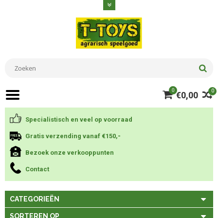
0
0
€0,00
Specialistisch en veel op voorraad
Gratis verzending vanaf €150,-
Bezoek onze verkooppunten
Contact
CATEGORIEËN
SORTEREN OP