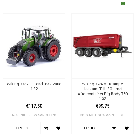
Wiking 77873 - Fendt 832 Vario
Wiking 77826 - Krampe
1:32
Haakarm THL 30 L met
Afrolcontainer Big Body 750
1:32
€117,50
€99,75
NOG NIET GEWAARDEERD
NOG NIET GEWAARDEERD
OPTIES
OPTIES