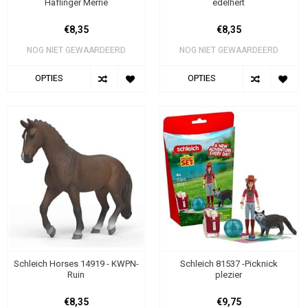
Haflinger Merrie
edelhert
€8,35
€8,35
NOG NIET GEWAARDEERD
NOG NIET GEWAARDEERD
OPTIES
OPTIES
Schleich Horses 14919 - KWPN-
Schleich 81537 -Picknick
Ruin
plezier
€8,35
€9,75