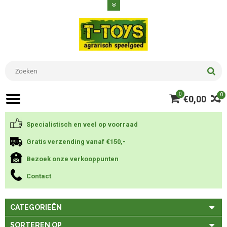
0
0
€0,00
Specialistisch en veel op voorraad
Gratis verzending vanaf €150,-
Bezoek onze verkooppunten
Contact
CATEGORIEËN
SORTEREN OP