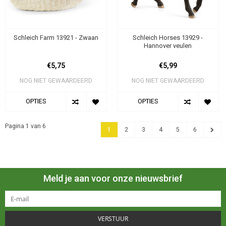
Schleich Farm 13921 - Zwaan
Schleich Horses 13929 -
Hannover veulen
€5,75
€5,99
NOG NIET GEWAARDEERD
NOG NIET GEWAARDEERD
OPTIES
OPTIES
Pagina 1 van 6
1
2
3
4
5
6
Meld je aan voor onze nieuwsbrief
VERSTUUR