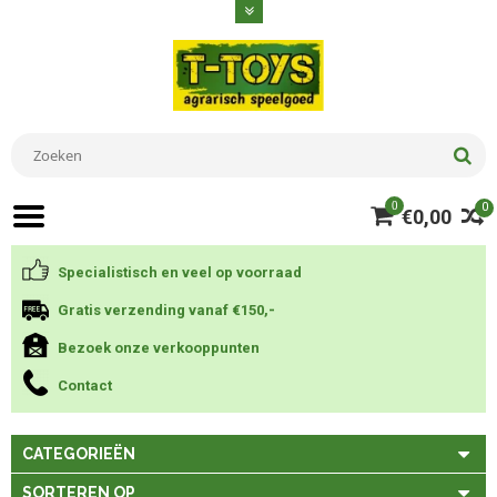
0
0
€0,00
Specialistisch en veel op voorraad
Gratis verzending vanaf €150,-
Bezoek onze verkooppunten
Contact
CATEGORIEËN
SORTEREN OP