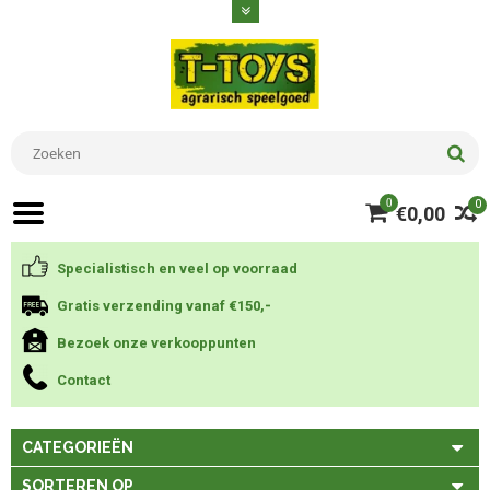
0
0
€0,00
Specialistisch en veel op voorraad
Gratis verzending vanaf €150,-
Bezoek onze verkooppunten
Contact
CATEGORIEËN
SORTEREN OP