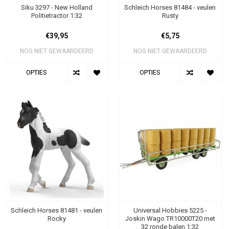
Siku 3297 - New Holland
Schleich Horses 81484 - veulen
Politietractor 1:32
Rusty
€39,95
€5,75
NOG NIET GEWAARDEERD
NOG NIET GEWAARDEERD
OPTIES
OPTIES
Schleich Horses 81481 - veulen
Universal Hobbies 5225 -
Rocky
Joskin Wago TR10000T20 met
32 ronde balen 1:32