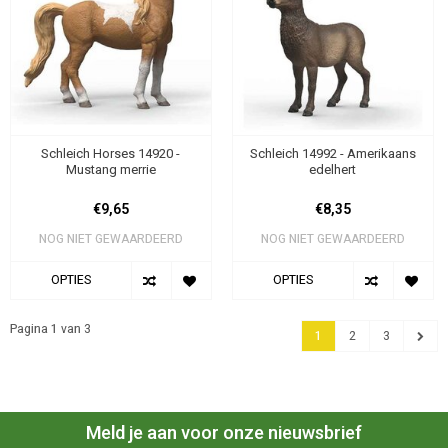
Schleich Horses 14920 -
Schleich 14992 - Amerikaans
Mustang merrie
edelhert
€9,65
€8,35
NOG NIET GEWAARDEERD
NOG NIET GEWAARDEERD
OPTIES
OPTIES
Pagina 1 van 3
1
2
3
Meld je aan voor onze nieuwsbrief