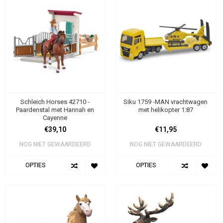
Schleich Horses 42710 -
Siku 1759 -MAN vrachtwagen
Paardenstal met Hannah en
met helikopter 1:87
Cayenne
€39,10
€11,95
NOG NIET GEWAARDEERD
NOG NIET GEWAARDEERD
OPTIES
OPTIES