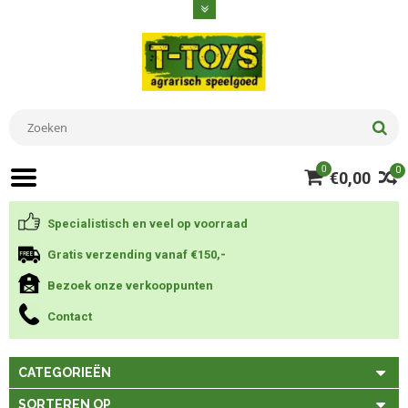
0
0
€0,00
Specialistisch en veel op voorraad
Gratis verzending vanaf €150,-
Bezoek onze verkooppunten
Contact
CATEGORIEËN
SORTEREN OP