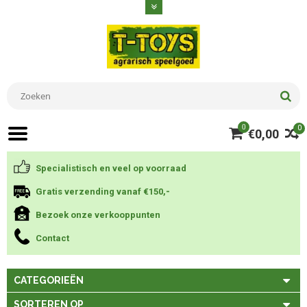
0
0
€0,00
Specialistisch en veel op voorraad
Gratis verzending vanaf €150,-
Bezoek onze verkooppunten
Contact
CATEGORIEËN
SORTEREN OP