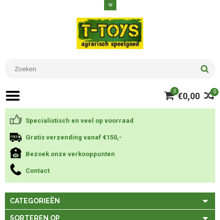
0
0
€0,00
Specialistisch en veel op voorraad
Gratis verzending vanaf €150,-
Bezoek onze verkooppunten
Contact
CATEGORIEËN
SORTEREN OP