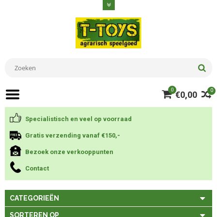
0
0
€0,00
Specialistisch en veel op voorraad
Gratis verzending vanaf €150,-
Bezoek onze verkooppunten
Contact
CATEGORIEËN
SORTEREN OP