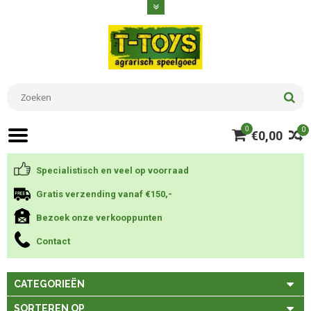
0
0
€0,00
Specialistisch en veel op voorraad
Gratis verzending vanaf €150,-
Bezoek onze verkooppunten
Contact
CATEGORIEËN
SORTEREN OP