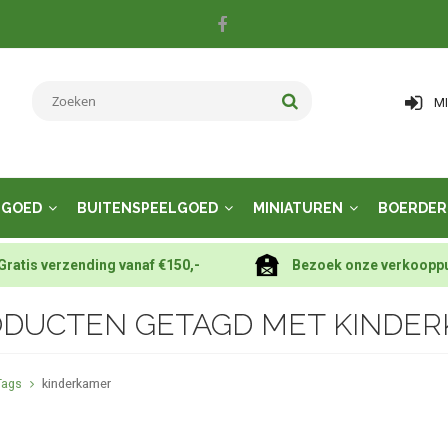
M
LGOED
BUITENSPEELGOED
MINIATUREN
BOERDER
Gratis verzending vanaf €150,-
Bezoek onze verkoopp
DUCTEN GETAGD MET KINDE
Tags
kinderkamer