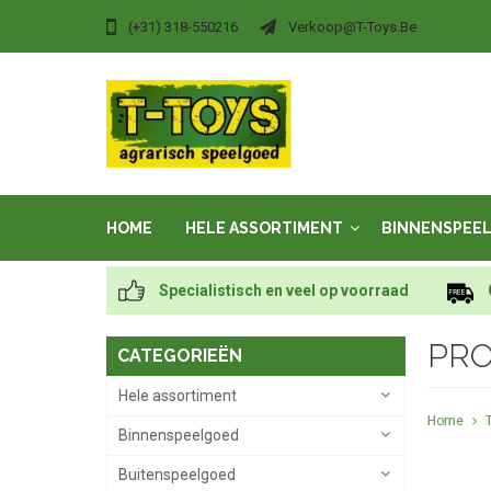
(+31) 318-550216
Verkoop@t-Toys.be
HOME
HELE ASSORTIMENT
BINNENSPEE
Specialistisch en veel op voorraad
PRO
CATEGORIEËN
Hele assortiment
Home
Binnenspeelgoed
Buitenspeelgoed