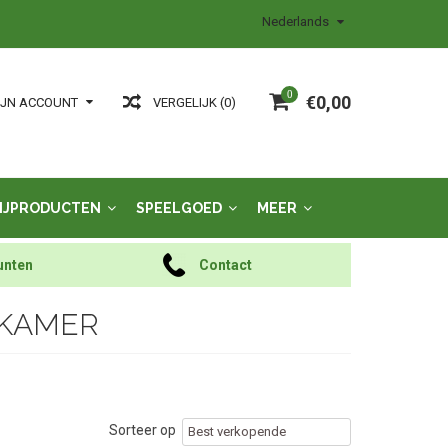
Nederlands
0
€0,00
VERGELIJK (0)
IJN ACCOUNT
IJPRODUCTEN
SPEELGOED
MEER
unten
Contact
RKAMER
Sorteer op