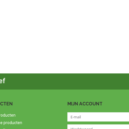
ef
CTEN
MIJN ACCOUNT
producten
e producten