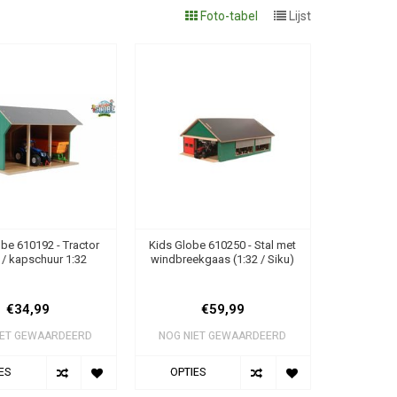
Foto-tabel
Lijst
be 610192 - Tractor
Kids Globe 610250 - Stal met
 / kapschuur 1:32
windbreekgaas (1:32 / Siku)
€34,99
€59,99
IET GEWAARDEERD
NOG NIET GEWAARDEERD
ES
OPTIES