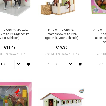
lobe 610205 - Paarden
Kids Globe 610206 -
Kids Glob
 roze 1:24 (geschikt
Paardenbox roze 1:24
paa
voor Schleich)
(geschikt voor Schleich)
accesso
vo
€11,49
€19,30
NIET GEWAARDEERD
NOG NIET GEWAARDEERD
NOG N
TIES
OPTIES
OPTI