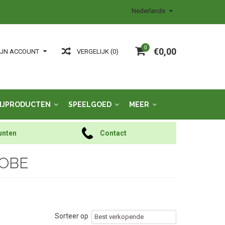
Nederlands
0
€0,00
VERGELIJK (0)
IJN ACCOUNT
IJPRODUCTEN
SPEELGOED
MEER
unten
Contact
LOBE
Sorteer op