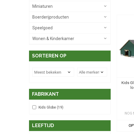
Miniaturen
Boerderijproducten
Speelgoed
Wonen & Kinderkamer
SORTEREN OP
Kids Gl
lo
FABRIKANT
Kids Globe
(19)
NOG 
LEEFTIJD
OP