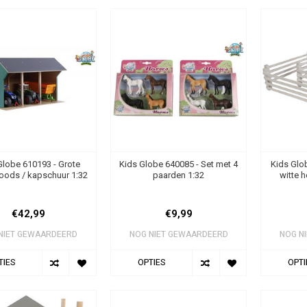
Globe 610193 - Grote
Kids Globe 640085 - Set met 4
Kids Glob
 loods / kapschuur 1:32
paarden 1:32
witte 
€42,99
€9,99
NIET GEWAARDEERD
NOG NIET GEWAARDEERD
NOG N
TIES
OPTIES
OPTI