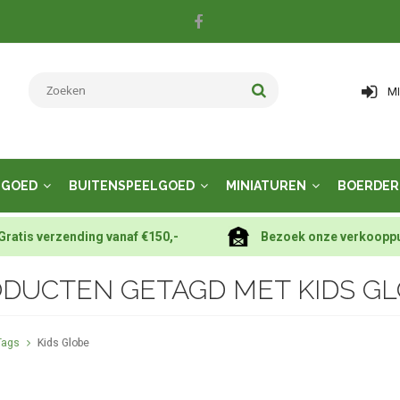
M
LGOED
BUITENSPEELGOED
MINIATUREN
BOERDER
Gratis verzending vanaf €150,-
Bezoek onze verkoopp
DUCTEN GETAGD MET KIDS G
Tags
Kids Globe