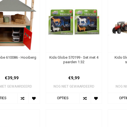
obe 610086 - Hooiberg
Kids Globe 570199 - Set met 4
Kids Gl
paarden 1:32
s
€39,99
€9,99
NIET GEWAARDEERD
NOG NIET GEWAARDEERD
NOG N
TIES
OPTIES
OPTI