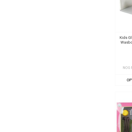
Kids G
Wasbox
NOG 
OP