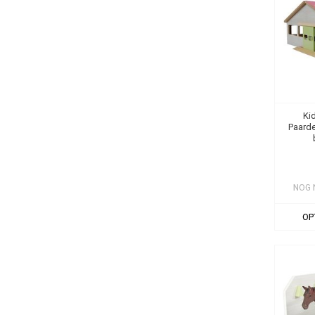
Ki
Paarde
NOG 
OP