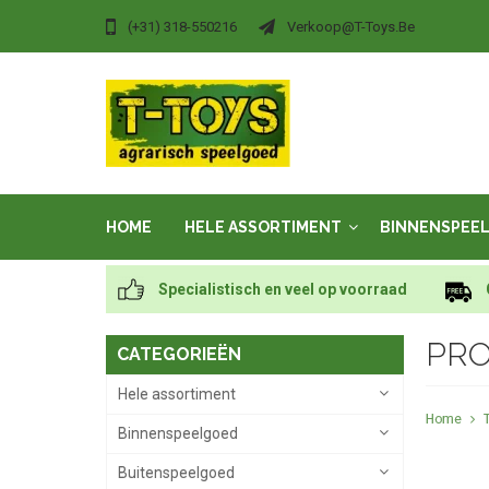
(+31) 318-550216
Verkoop@t-Toys.be
HOME
HELE ASSORTIMENT
BINNENSPEE
Specialistisch en veel op voorraad
PRO
CATEGORIEËN
Hele assortiment
Home
Binnenspeelgoed
Buitenspeelgoed