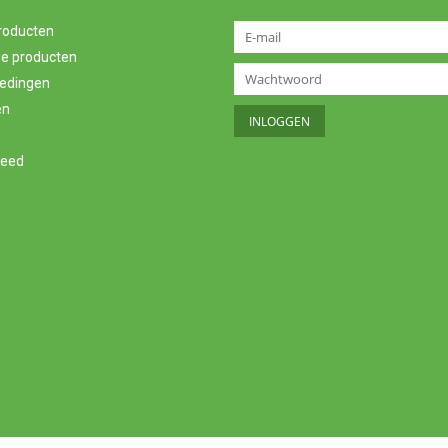
producten
e producten
edingen
en
feed