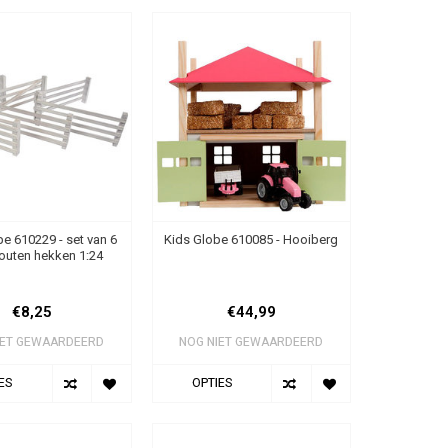
e 610229 - set van 6
Kids Globe 610085 - Hooiberg
houten hekken 1:24
€8,25
€44,99
IET GEWAARDEERD
NOG NIET GEWAARDEERD
ES
OPTIES