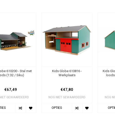
obe 610200 - Stal met
Kids Globe 610816 -
Kids Glo
ods (1:32 / Siku)
Werkplaats
loods
€67,49
€47,80
NIET GEWAARDEERD
NOG NIET GEWAARDEERD
NOG N
TIES
OPTIES
OPTI