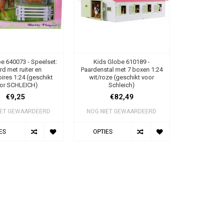
e 640073 - Speelset:
Kids Globe 610189 -
rd met ruiter en
Paardenstal met 7 boxen 1:24
ires 1:24 (geschikt
wit/roze (geschikt voor
or SCHLEICH)
Schleich)
€9,25
€82,49
IET GEWAARDEERD
NOG NIET GEWAARDEERD
ES
OPTIES