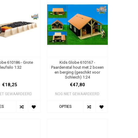
obe 610186 - Grote
Kids Globe 610167 -
leufsilo 1:32
Paardenstal hout met 2 boxen
en berging (geschikt voor
Schleich) 1:24
€18,25
€47,80
IET GEWAARDEERD
NOG NIET GEWAARDEERD
ES
OPTIES