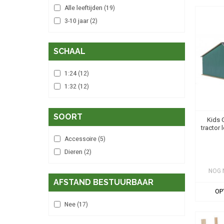
Alle leeftijden
(19)
3-10 jaar
(2)
SCHAAL
1:24
(12)
1:32
(12)
SOORT
Kids 
tractor
Accessoire
(5)
Dieren
(2)
NOG 
AFSTAND BESTUURBAAR
OP
Nee
(17)