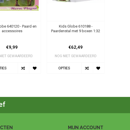
obe 640120 - Paard en
Kids Globe 610188 -
accessoires
Paardenstal met 9 boxen 1:32
€9,99
€62,49
NIET GEWAARDEERD
NOG NIET GEWAARDEERD
TIES
OPTIES
ef
CTEN
MIJN ACCOUNT