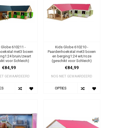
 Globe 610211 -
Kids Globe 610210 -
oekstal met3 boxen
Paardenhoekstal met3 boxen
ing1:24 bruin/zwart
en berging1:24 wit/roze
ikt voor Schleich)
(geschikt voor Schleich)
€84,99
€84,99
IET GEWAARDEERD
NOG NIET GEWAARDEERD
ES
OPTIES