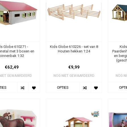
ds Globe 610271 -
Kids Globe 610226 - set van 8
Kids
nstal met 3 boxen en
Houten hekken 1:24
Paardenh
binnenbak 1:32
en berg
(gesch
€62,49
€9,99
NIET GEWAARDEERD
NOG NIET GEWAARDEERD
NOG N
TIES
OPTIES
OPTI