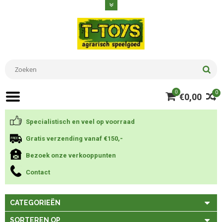
0
0
€0,00
Specialistisch en veel op voorraad
Gratis verzending vanaf €150,-
Bezoek onze verkooppunten
Contact
CATEGORIEËN
SORTEREN OP