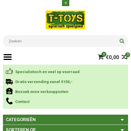
0
0
€0,00
Specialistisch en veel op voorraad
Gratis verzending vanaf €150,-
Bezoek onze verkooppunten
Contact
CATEGORIEËN
SORTEREN OP