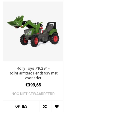
Rolly Toys 710294 -
RollyFarmtrac Fendt 939 met
voorlader
€399,65
NOG NIET GEWAARDEERD
OPTIES