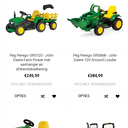
Peg Perego OR0120 - John
Peg Perego OR0068 - John
Deere Farm Power met
Deere 12V Ground Loader
aanhanger en
afstandsbediening
€249,99
€384,99
NOG NIET GEWAARDEERD
NOG NIET GEWAARDEERD
OPTIES
OPTIES