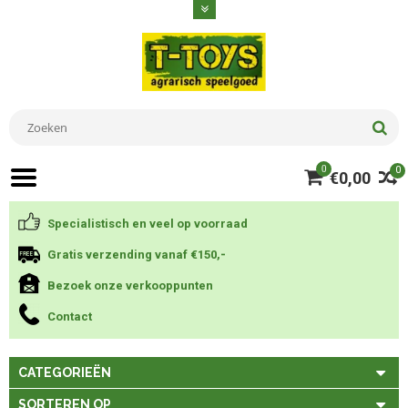
0
0
€0,00
Specialistisch en veel op voorraad
Gratis verzending vanaf €150,-
Bezoek onze verkooppunten
Contact
CATEGORIEËN
SORTEREN OP