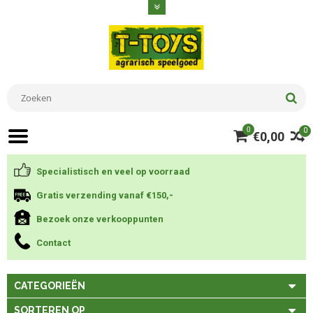
0
0
€0,00
Specialistisch en veel op voorraad
Gratis verzending vanaf €150,-
Bezoek onze verkooppunten
Contact
CATEGORIEËN
SORTEREN OP