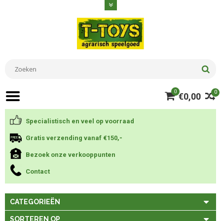
0
0
€0,00
Specialistisch en veel op voorraad
Gratis verzending vanaf €150,-
Bezoek onze verkooppunten
Contact
CATEGORIEËN
SORTEREN OP