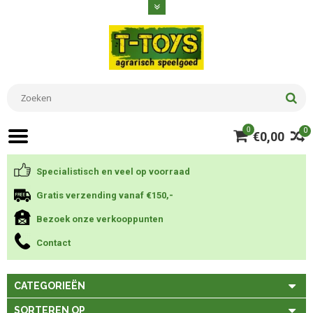
0
0
€0,00
Specialistisch en veel op voorraad
Gratis verzending vanaf €150,-
Bezoek onze verkooppunten
Contact
CATEGORIEËN
SORTEREN OP