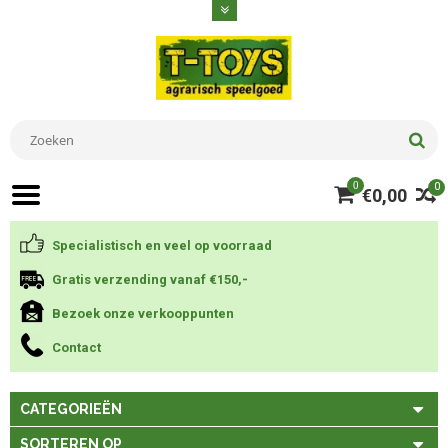
0
0
€0,00
Specialistisch en veel op voorraad
Gratis verzending vanaf €150,-
Bezoek onze verkooppunten
Contact
CATEGORIEËN
SORTEREN OP