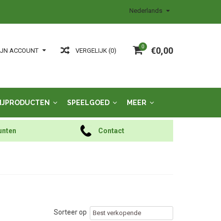
Nederlands
0
€0,00
VERGELIJK (0)
IJN ACCOUNT
IJPRODUCTEN
SPEELGOED
MEER
unten
Contact
Sorteer op