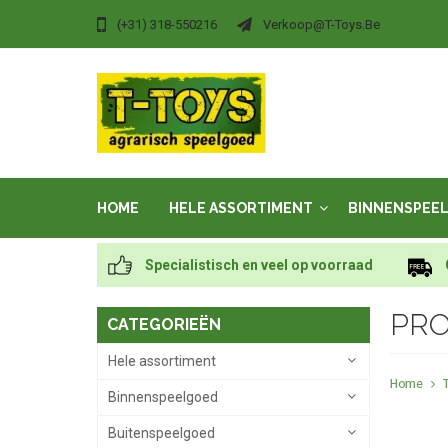
(+31) 318-550216
Verkoop@t-Toys.be
HOME
HELE ASSORTIMENT
BINNENSPEE
Specialistisch en veel op voorraad
PRO
CATEGORIEËN
Hele assortiment
Home
Binnenspeelgoed
Buitenspeelgoed