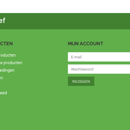
ef
CTEN
MIJN ACCOUNT
producten
e producten
edingen
en
feed