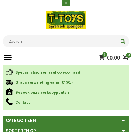
0
0
€0,00
Specialistisch en veel op voorraad
Gratis verzending vanaf €150,-
Bezoek onze verkooppunten
Contact
CATEGORIEËN
SORTEREN OP