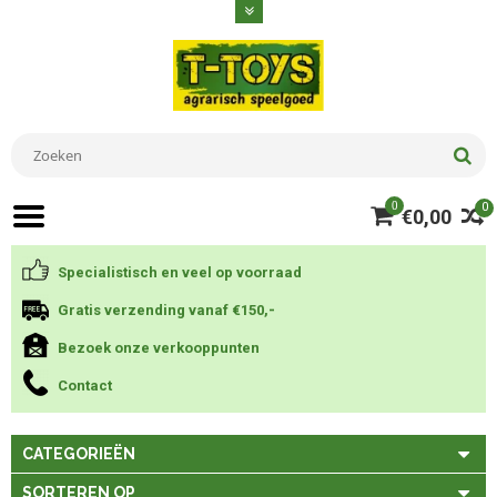
0
0
€0,00
Specialistisch en veel op voorraad
Gratis verzending vanaf €150,-
Bezoek onze verkooppunten
Contact
CATEGORIEËN
SORTEREN OP