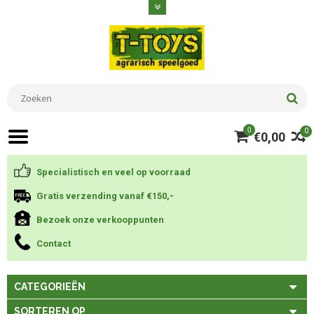
0
0
€0,00
Specialistisch en veel op voorraad
Gratis verzending vanaf €150,-
Bezoek onze verkooppunten
Contact
CATEGORIEËN
SORTEREN OP