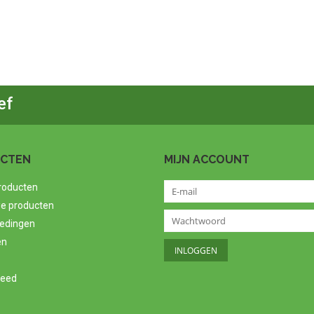
ef
CTEN
MIJN ACCOUNT
producten
e producten
edingen
en
feed