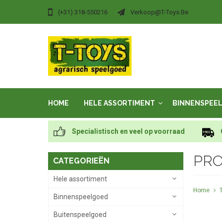
(+31) 318-550216
Verkoop@t-Toys.be
HOME
HELE ASSORTIMENT
BINNENSPEE
Specialistisch en veel op voorraad
PRO
CATEGORIEËN
Hele assortiment
Home
Binnenspeelgoed
Buitenspeelgoed