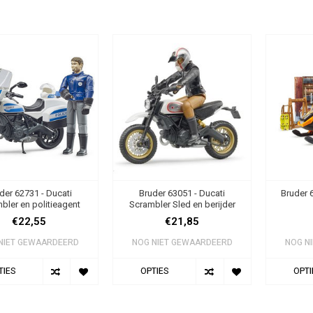
der 62731 - Ducati
Bruder 63051 - Ducati
Bruder 
bler en politieagent
Scrambler Sled en berijder
€22,55
€21,85
NIET GEWAARDEERD
NOG NIET GEWAARDEERD
NOG N
TIES
OPTIES
OPTI