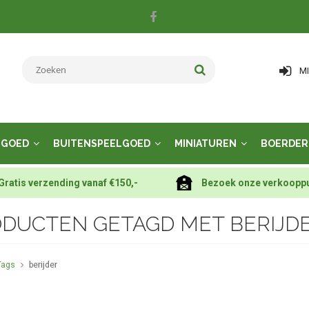
M
LGOED
BUITENSPEELGOED
MINIATUREN
BOERDER
Gratis verzending vanaf €150,-
Bezoek onze verkoopp
DUCTEN GETAGD MET BERIJD
Tags
berijder