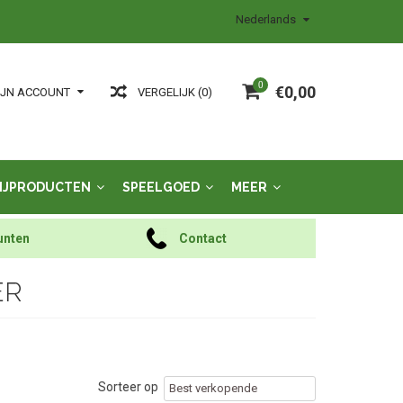
Nederlands
0
€0,00
VERGELIJK (0)
IJN ACCOUNT
IJPRODUCTEN
SPEELGOED
MEER
unten
Contact
ER
Sorteer op