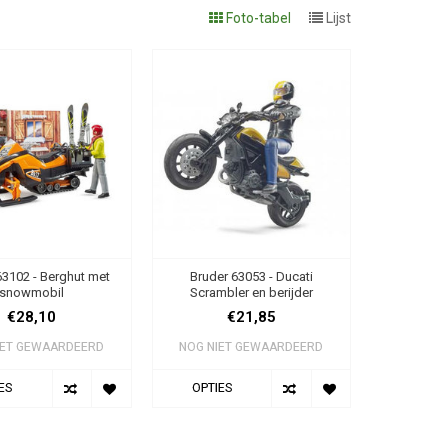
Foto-tabel
Lijst
63102 - Berghut met
Bruder 63053 - Ducati
snowmobil
Scrambler en berijder
€28,10
€21,85
IET GEWAARDEERD
NOG NIET GEWAARDEERD
ES
OPTIES