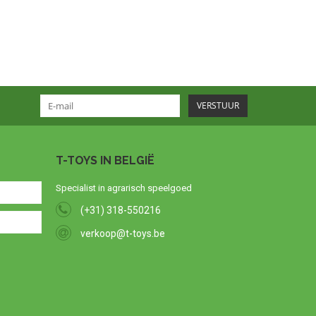
VERSTUUR
T-TOYS IN BELGIË
Specialist in agrarisch speelgoed
(+31) 318-550216
verkoop@t-toys.be