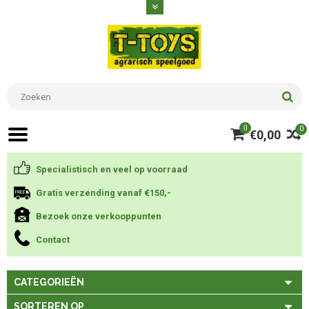
0
0
€0,00
Specialistisch en veel op voorraad
Gratis verzending vanaf €150,-
Bezoek onze verkooppunten
Contact
CATEGORIEËN
SORTEREN OP