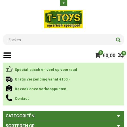
0
0
€0,00
Specialistisch en veel op voorraad
Gratis verzending vanaf €150,-
Bezoek onze verkooppunten
Contact
CATEGORIEËN
SORTEREN OP