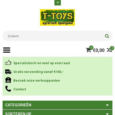
0
0
€0,00
Specialistisch en veel op voorraad
Gratis verzending vanaf €150,-
Bezoek onze verkooppunten
Contact
CATEGORIEËN
SORTEREN OP