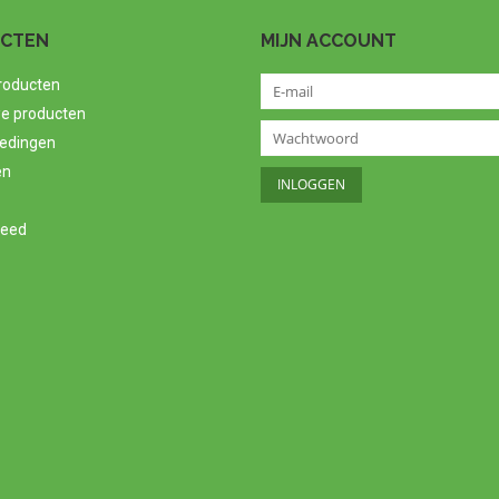
CTEN
MIJN ACCOUNT
producten
e producten
edingen
en
feed