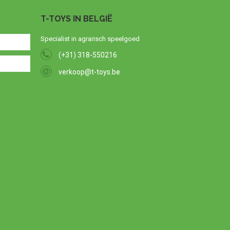
T-TOYS IN BELGIË
Specialist in agrarisch speelgoed
(+31) 318-550216
verkoop@t-toys.be