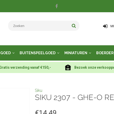
M
LGOED
BUITENSPEELGOED
MINIATUREN
BOERDER
Gratis verzending vanaf €150,-
Bezoek onze verkoopp
Siku
SIKU 2307 - GHE-O R
€14,49