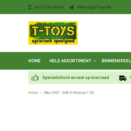
(+31) 318-550216
Verkoop@t-Toys.be
HOME
HELE ASSORTIMENT
BINNENSPEE
Specialistisch en veel op voorraad
Home
Siku 2307 - GHE-O Rescue 1:50