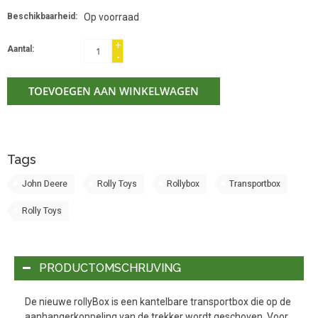
Beschikbaarheid:
Op voorraad
+
Aantal:
-
TOEVOEGEN AAN WINKELWAGEN
Tags
John Deere
Rolly Toys
Rollybox
Transportbox
Rolly Toys
PRODUCTOMSCHRIJVING
De nieuwe rollyBox is een kantelbare transportbox die op de
aanhangerkoppeling van de trekker wordt geschoven. Voor