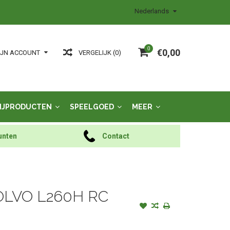
Nederlands
0
€0,00
VERGELIJK (0)
IJN ACCOUNT
IJPRODUCTEN
SPEELGOED
MEER
unten
Contact
LVO L260H RC