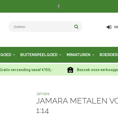
M
LGOED
BUITENSPEELGOED
MINIATUREN
BOERDER
Gratis verzending vanaf €150,-
Bezoek onze verkoopp
Jamara
JAMARA METALEN VO
1:14