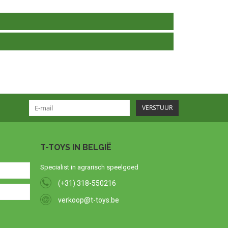
VERSTUUR
T-TOYS IN BELGIË
Specialist in agrarisch speelgoed
(+31) 318-550216
verkoop@t-toys.be