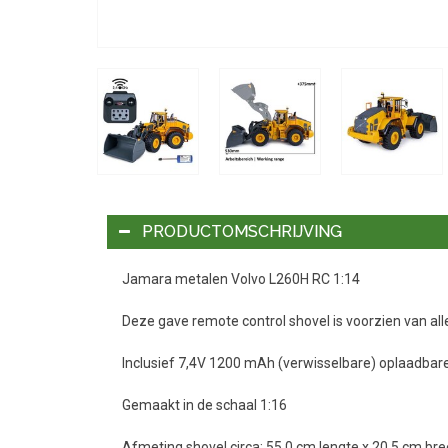
PRODUCTOMSCHRIJVING
Jamara metalen Volvo L260H RC 1:14
Deze gave remote control shovel is voorzien van aller
Inclusief 7,4V 1200 mAh (verwisselbare) oplaadbare 
Gemaakt in de schaal 1:16
Afmeting shovel circa: 55,0 cm lengte x 20,5 cm br