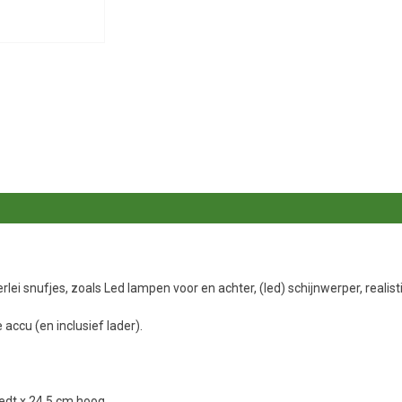
lei snufjes, zoals Led lampen voor en achter, (led) schijnwerper, realist
accu (en inclusief lader).
eedt x 24,5 cm hoog