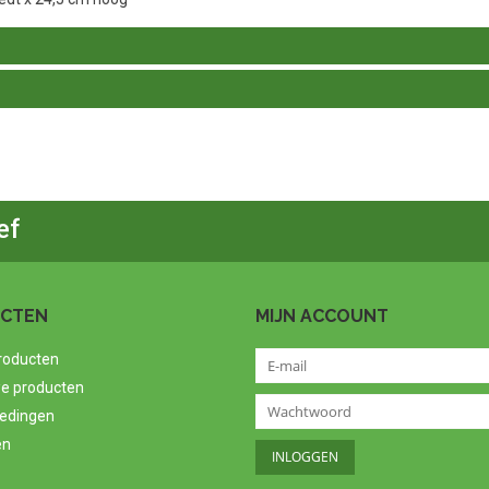
ef
CTEN
MIJN ACCOUNT
producten
e producten
edingen
en