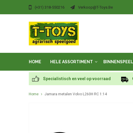
(+31) 318-550216
Verkoop@t-Toys.be
HOME
HELE ASSORTIMENT
BINNENSPEE
Specialistisch en veel op voorraad
Home
Jamara metalen Volvo L260H RC 1:14