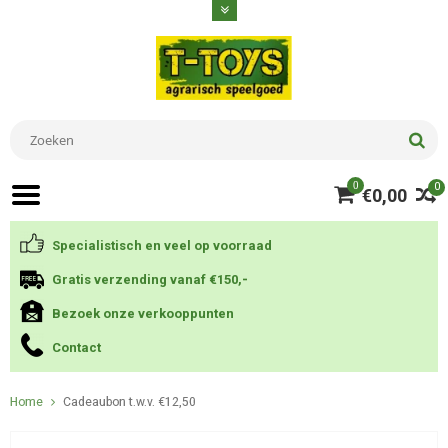
0
0
€0,00
Specialistisch en veel op voorraad
Gratis verzending vanaf €150,-
Bezoek onze verkooppunten
Contact
Home
Cadeaubon t.w.v. €12,50