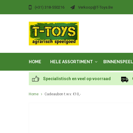
(+31) 318-550216
Verkoop@t-Toys.be
HOME
HELE ASSORTIMENT
BINNENSPEE
Specialistisch en veel op voorraad
Home
Cadeaubon t.w.v. €10,-