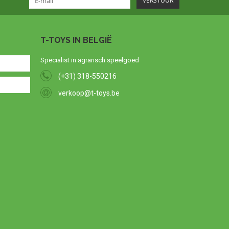
VERSTUUR
T-TOYS IN BELGIË
Specialist in agrarisch speelgoed
(+31) 318-550216
verkoop@t-toys.be