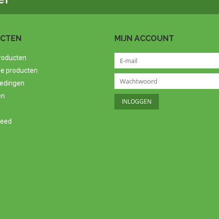
CTEN
MIJN ACCOUNT
producten
e producten
edingen
en
feed