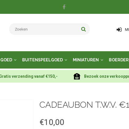
M
LGOED
BUITENSPEELGOED
MINIATUREN
BOERDER
Gratis verzending vanaf €150,-
Bezoek onze verkoopp
CADEAUBON T.W.V. €1
€10,00