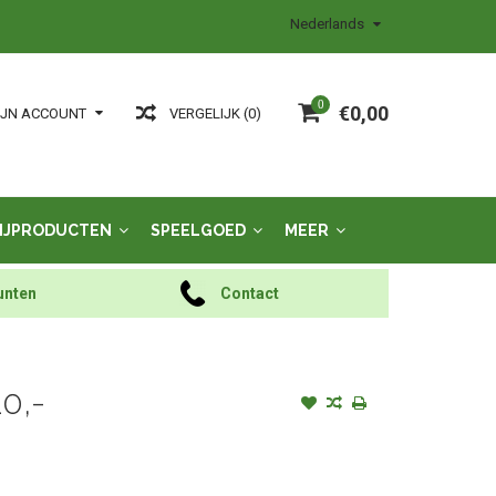
Nederlands
0
€0,00
VERGELIJK (0)
IJN ACCOUNT
IJPRODUCTEN
SPEELGOED
MEER
unten
Contact
0,-