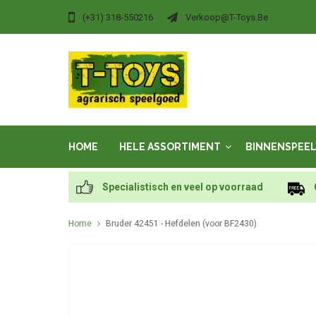
(+31) 318-550216
Verkoop@t-Toys.be
HOME
HELE ASSORTIMENT
BINNENSPEE
Specialistisch en veel op voorraad
Home
Bruder 42451 - Hefdelen (voor BF2430)