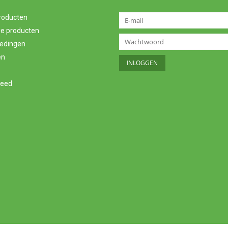
producten
e producten
edingen
en
feed