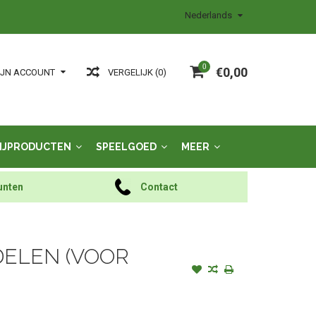
Nederlands
0
€0,00
VERGELIJK (0)
IJN ACCOUNT
IJPRODUCTEN
SPEELGOED
MEER
unten
Contact
DELEN (VOOR