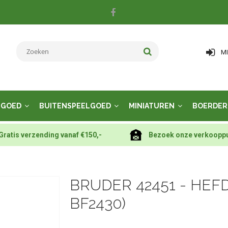
M
LGOED
BUITENSPEELGOED
MINIATUREN
BOERDER
Gratis verzending vanaf €150,-
Bezoek onze verkoopp
BRUDER 42451 - HEF
BF2430)