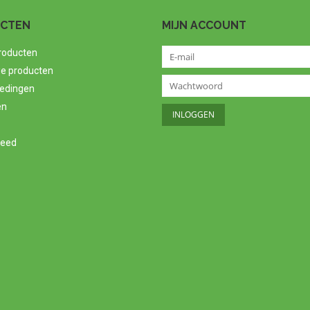
CTEN
MIJN ACCOUNT
producten
e producten
edingen
en
feed