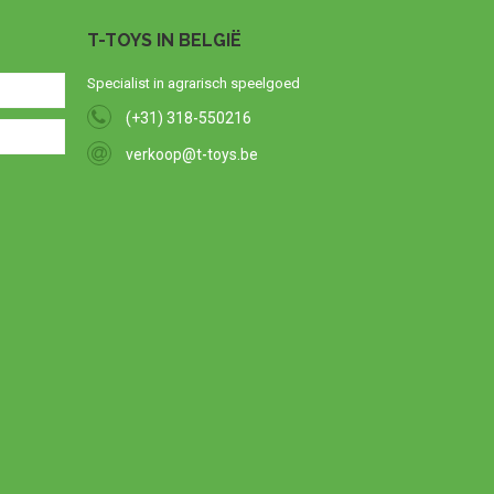
T-TOYS IN BELGIË
Specialist in agrarisch speelgoed
(+31) 318-550216
verkoop@t-toys.be