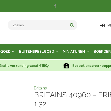
M
LGOED
BUITENSPEELGOED
MINIATUREN
BOERDER
Gratis verzending vanaf €150,-
Bezoek onze verkoopp
Britains
BRITAINS 40960 - FR
1:32