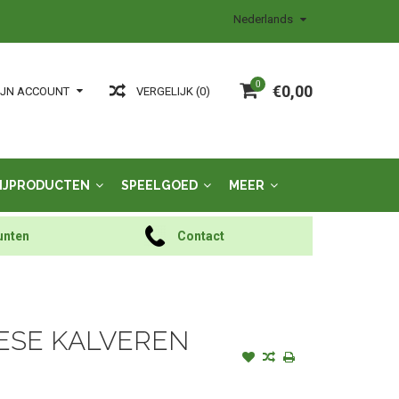
Nederlands
0
€0,00
VERGELIJK (0)
IJN ACCOUNT
IJPRODUCTEN
SPEELGOED
MEER
unten
Contact
IESE KALVEREN