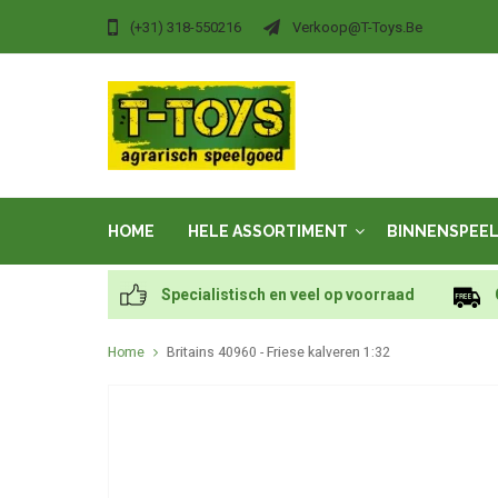
(+31) 318-550216
Verkoop@t-Toys.be
HOME
HELE ASSORTIMENT
BINNENSPEE
Specialistisch en veel op voorraad
Home
Britains 40960 - Friese kalveren 1:32